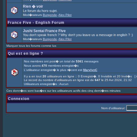
Rien � voir
Le forum du hors-sujet.
Mod�rateurs
Burgonde
,
Alex Pilot
France Five - English Forum
Jushi Sentai France Five
You don't speak french ? Why don't you leave us a message in english ? :)
Mod�rateurs
Burgonde
,
Alex Pilot
Marquer tous les forums comme lus
Qui est en ligne ?
Nos membres ont post� un total de
5361
messages
Nous avons
470
membres enregistr�s
L'utilisateur enregistr� le plus r�cent est
MarylynC
Il y a en tout
20
utilisateurs en ligne :: 0 Enregistr�, 0 Invisible et 20 Invit�s [
Le record du nombre d'utilisateurs en ligne est de
647
le 25 Avr 2024, 21:32
Utilisateurs enregistr�s : Aucun
Ces donn�es sont bas�es sur les utilisateurs actifs des cinq derni�res minutes
Connexion
Nom d'utilisateur: