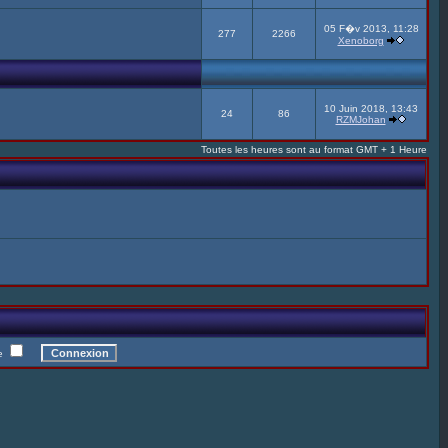
05 F�v 2013, 11:28
277
2266
Xenoborg
10 Juin 2018, 13:43
24
86
RZMJohan
Toutes les heures sont au format GMT + 1 Heure
te