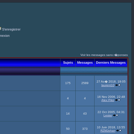
S'enregistrer
nexion
Voir les messages sans r�ponses
Sujets
Messages
Derniers Messages
27 Ao� 2018, 19:05
175
2589
laurent10
16 Nov 2006, 22:48
4
4
Alex Pilot
22 Oct 2005, 04:31
14
43
Lester
10 Juin 2018, 13:55
50
373
RZMJohan