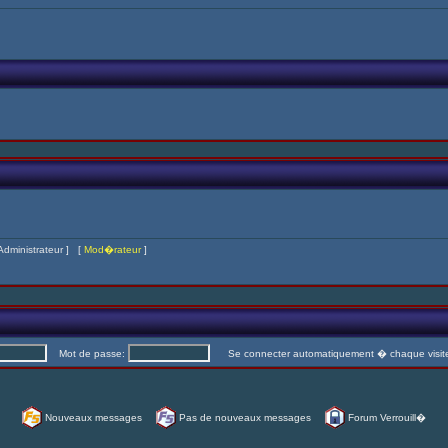
Administrateur
] [
Mod�rateur
]
Mot de passe:
Se connecter automatiquement � chaque visi
Nouveaux messages
Pas de nouveaux messages
Forum Verrouill�