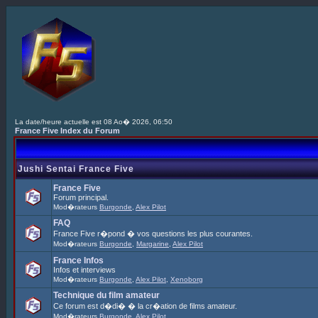
La date/heure actuelle est 08 Ao� 2026, 06:50
France Five Index du Forum
Jushi Sentai France Five
France Five
Forum principal.
Mod�rateurs
Burgonde
,
Alex Pilot
FAQ
France Five r�pond � vos questions les plus courantes.
Mod�rateurs
Burgonde
,
Margarine
,
Alex Pilot
France Infos
Infos et interviews
Mod�rateurs
Burgonde
,
Alex Pilot
,
Xenoborg
Technique du film amateur
Ce forum est d�di� � la cr�ation de films amateur.
Mod�rateurs
Burgonde
,
Alex Pilot