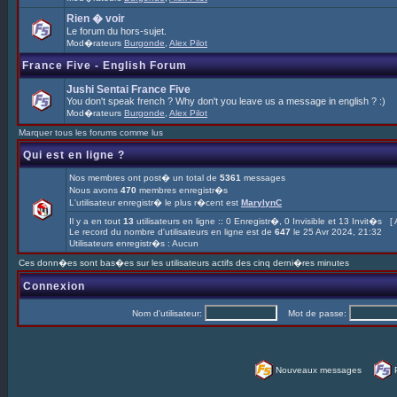
Rien � voir
Le forum du hors-sujet.
Mod�rateurs
Burgonde
,
Alex Pilot
France Five - English Forum
Jushi Sentai France Five
You don't speak french ? Why don't you leave us a message in english ? :)
Mod�rateurs
Burgonde
,
Alex Pilot
Marquer tous les forums comme lus
Qui est en ligne ?
Nos membres ont post� un total de
5361
messages
Nous avons
470
membres enregistr�s
L'utilisateur enregistr� le plus r�cent est
MarylynC
Il y a en tout
13
utilisateurs en ligne :: 0 Enregistr�, 0 Invisible et 13 Invit�s [
Le record du nombre d'utilisateurs en ligne est de
647
le 25 Avr 2024, 21:32
Utilisateurs enregistr�s : Aucun
Ces donn�es sont bas�es sur les utilisateurs actifs des cinq derni�res minutes
Connexion
Nom d'utilisateur:
Mot de passe:
Nouveaux messages