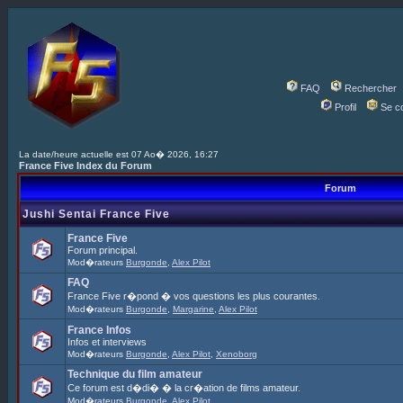
FAQ
Rechercher
Profil
Se c
La date/heure actuelle est 07 Ao� 2026, 16:27
France Five Index du Forum
Forum
Jushi Sentai France Five
France Five
Forum principal.
Mod�rateurs
Burgonde
,
Alex Pilot
FAQ
France Five r�pond � vos questions les plus courantes.
Mod�rateurs
Burgonde
,
Margarine
,
Alex Pilot
France Infos
Infos et interviews
Mod�rateurs
Burgonde
,
Alex Pilot
,
Xenoborg
Technique du film amateur
Ce forum est d�di� � la cr�ation de films amateur.
Mod�rateurs
Burgonde
,
Alex Pilot