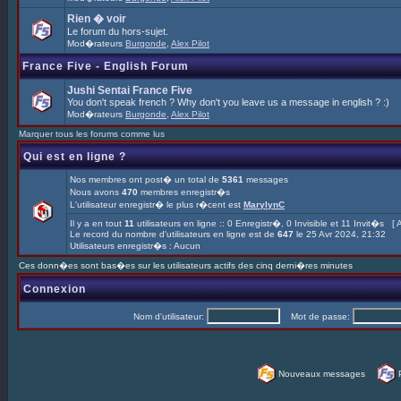
Rien � voir
Le forum du hors-sujet.
Mod�rateurs
Burgonde
,
Alex Pilot
France Five - English Forum
Jushi Sentai France Five
You don't speak french ? Why don't you leave us a message in english ? :)
Mod�rateurs
Burgonde
,
Alex Pilot
Marquer tous les forums comme lus
Qui est en ligne ?
Nos membres ont post� un total de
5361
messages
Nous avons
470
membres enregistr�s
L'utilisateur enregistr� le plus r�cent est
MarylynC
Il y a en tout
11
utilisateurs en ligne :: 0 Enregistr�, 0 Invisible et 11 Invit�s [
A
Le record du nombre d'utilisateurs en ligne est de
647
le 25 Avr 2024, 21:32
Utilisateurs enregistr�s : Aucun
Ces donn�es sont bas�es sur les utilisateurs actifs des cinq derni�res minutes
Connexion
Nom d'utilisateur:
Mot de passe:
Nouveaux messages