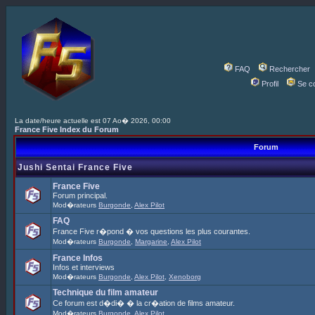
FAQ
Rechercher
Profil
Se c
La date/heure actuelle est 07 Ao� 2026, 00:00
France Five Index du Forum
Forum
Jushi Sentai France Five
France Five
Forum principal.
Mod�rateurs
Burgonde
,
Alex Pilot
FAQ
France Five r�pond � vos questions les plus courantes.
Mod�rateurs
Burgonde
,
Margarine
,
Alex Pilot
France Infos
Infos et interviews
Mod�rateurs
Burgonde
,
Alex Pilot
,
Xenoborg
Technique du film amateur
Ce forum est d�di� � la cr�ation de films amateur.
Mod�rateurs
Burgonde
,
Alex Pilot