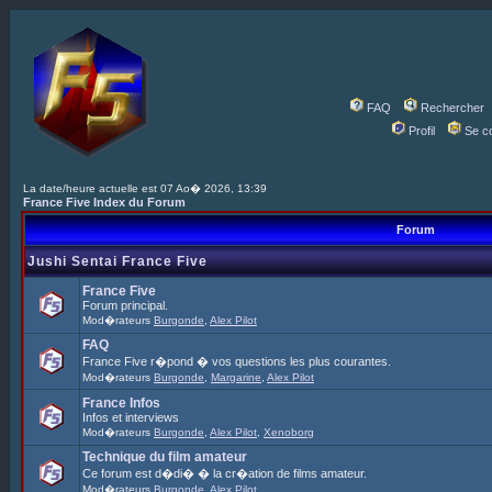
FAQ
Rechercher
Profil
Se c
La date/heure actuelle est 07 Ao� 2026, 13:39
France Five Index du Forum
Forum
Jushi Sentai France Five
France Five
Forum principal.
Mod�rateurs
Burgonde
,
Alex Pilot
FAQ
France Five r�pond � vos questions les plus courantes.
Mod�rateurs
Burgonde
,
Margarine
,
Alex Pilot
France Infos
Infos et interviews
Mod�rateurs
Burgonde
,
Alex Pilot
,
Xenoborg
Technique du film amateur
Ce forum est d�di� � la cr�ation de films amateur.
Mod�rateurs
Burgonde
,
Alex Pilot