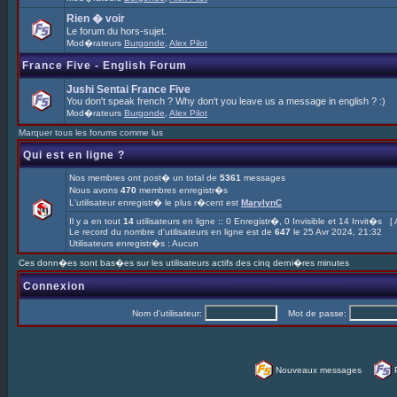
Rien � voir
Le forum du hors-sujet.
Mod�rateurs
Burgonde
,
Alex Pilot
France Five - English Forum
Jushi Sentai France Five
You don't speak french ? Why don't you leave us a message in english ? :)
Mod�rateurs
Burgonde
,
Alex Pilot
Marquer tous les forums comme lus
Qui est en ligne ?
Nos membres ont post� un total de
5361
messages
Nous avons
470
membres enregistr�s
L'utilisateur enregistr� le plus r�cent est
MarylynC
Il y a en tout
14
utilisateurs en ligne :: 0 Enregistr�, 0 Invisible et 14 Invit�s [
Le record du nombre d'utilisateurs en ligne est de
647
le 25 Avr 2024, 21:32
Utilisateurs enregistr�s : Aucun
Ces donn�es sont bas�es sur les utilisateurs actifs des cinq derni�res minutes
Connexion
Nom d'utilisateur:
Mot de passe:
Nouveaux messages