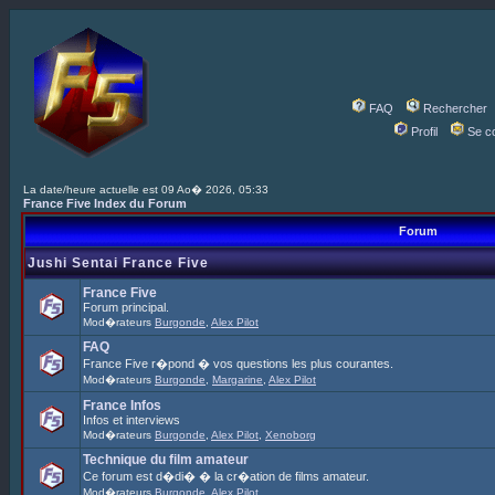
FAQ
Rechercher
Profil
Se c
La date/heure actuelle est 09 Ao� 2026, 05:33
France Five Index du Forum
Forum
Jushi Sentai France Five
France Five
Forum principal.
Mod�rateurs
Burgonde
,
Alex Pilot
FAQ
France Five r�pond � vos questions les plus courantes.
Mod�rateurs
Burgonde
,
Margarine
,
Alex Pilot
France Infos
Infos et interviews
Mod�rateurs
Burgonde
,
Alex Pilot
,
Xenoborg
Technique du film amateur
Ce forum est d�di� � la cr�ation de films amateur.
Mod�rateurs
Burgonde
,
Alex Pilot