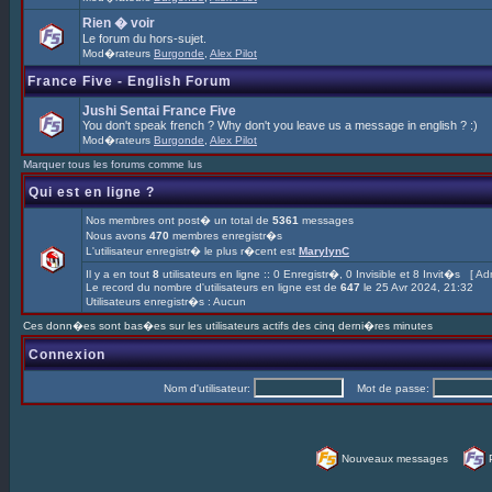
Rien � voir
Le forum du hors-sujet.
Mod�rateurs
Burgonde
,
Alex Pilot
France Five - English Forum
Jushi Sentai France Five
You don't speak french ? Why don't you leave us a message in english ? :)
Mod�rateurs
Burgonde
,
Alex Pilot
Marquer tous les forums comme lus
Qui est en ligne ?
Nos membres ont post� un total de
5361
messages
Nous avons
470
membres enregistr�s
L'utilisateur enregistr� le plus r�cent est
MarylynC
Il y a en tout
8
utilisateurs en ligne :: 0 Enregistr�, 0 Invisible et 8 Invit�s [
Adm
Le record du nombre d'utilisateurs en ligne est de
647
le 25 Avr 2024, 21:32
Utilisateurs enregistr�s : Aucun
Ces donn�es sont bas�es sur les utilisateurs actifs des cinq derni�res minutes
Connexion
Nom d'utilisateur:
Mot de passe:
Nouveaux messages