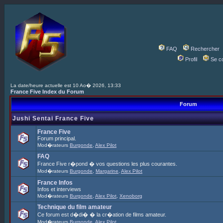
FAQ
Rechercher
Profil
Se c
La date/heure actuelle est 10 Ao� 2026, 13:33
France Five Index du Forum
Forum
Jushi Sentai France Five
France Five
Forum principal.
Mod�rateurs
Burgonde
,
Alex Pilot
FAQ
France Five r�pond � vos questions les plus courantes.
Mod�rateurs
Burgonde
,
Margarine
,
Alex Pilot
France Infos
Infos et interviews
Mod�rateurs
Burgonde
,
Alex Pilot
,
Xenoborg
Technique du film amateur
Ce forum est d�di� � la cr�ation de films amateur.
Mod�rateurs
Burgonde
,
Alex Pilot