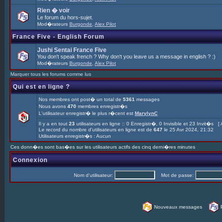
Rien � voir
Le forum du hors-sujet.
Mod�rateurs
Burgonde
,
Alex Pilot
France Five - English Forum
Jushi Sentai France Five
You don't speak french ? Why don't you leave us a message in english ? :)
Mod�rateurs
Burgonde
,
Alex Pilot
Marquer tous les forums comme lus
Qui est en ligne ?
Nos membres ont post� un total de
5361
messages
Nous avons
470
membres enregistr�s
L'utilisateur enregistr� le plus r�cent est
MarylynC
Il y a en tout
23
utilisateurs en ligne :: 0 Enregistr�, 0 Invisible et 23 Invit�s [
Le record du nombre d'utilisateurs en ligne est de
647
le 25 Avr 2024, 21:32
Utilisateurs enregistr�s : Aucun
Ces donn�es sont bas�es sur les utilisateurs actifs des cinq derni�res minutes
Connexion
Nom d'utilisateur:
Mot de passe:
Nouveaux messages