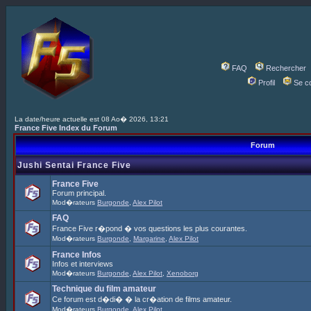
FAQ
Rechercher
Profil
Se c
La date/heure actuelle est 08 Ao� 2026, 13:21
France Five Index du Forum
Forum
Jushi Sentai France Five
France Five
Forum principal.
Mod�rateurs
Burgonde
,
Alex Pilot
FAQ
France Five r�pond � vos questions les plus courantes.
Mod�rateurs
Burgonde
,
Margarine
,
Alex Pilot
France Infos
Infos et interviews
Mod�rateurs
Burgonde
,
Alex Pilot
,
Xenoborg
Technique du film amateur
Ce forum est d�di� � la cr�ation de films amateur.
Mod�rateurs
Burgonde
,
Alex Pilot