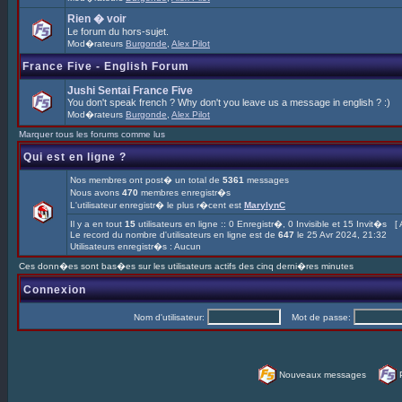
Rien � voir
Le forum du hors-sujet.
Mod�rateurs
Burgonde
,
Alex Pilot
France Five - English Forum
Jushi Sentai France Five
You don't speak french ? Why don't you leave us a message in english ? :)
Mod�rateurs
Burgonde
,
Alex Pilot
Marquer tous les forums comme lus
Qui est en ligne ?
Nos membres ont post� un total de
5361
messages
Nous avons
470
membres enregistr�s
L'utilisateur enregistr� le plus r�cent est
MarylynC
Il y a en tout
15
utilisateurs en ligne :: 0 Enregistr�, 0 Invisible et 15 Invit�s [
Le record du nombre d'utilisateurs en ligne est de
647
le 25 Avr 2024, 21:32
Utilisateurs enregistr�s : Aucun
Ces donn�es sont bas�es sur les utilisateurs actifs des cinq derni�res minutes
Connexion
Nom d'utilisateur:
Mot de passe:
Nouveaux messages