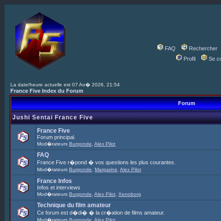
FAQ
Rechercher
Profil
Se c
La date/heure actuelle est 07 Ao� 2026, 21:54
France Five Index du Forum
Forum
Jushi Sentai France Five
France Five
Forum principal.
Mod�rateurs
Burgonde
,
Alex Pilot
FAQ
France Five r�pond � vos questions les plus courantes.
Mod�rateurs
Burgonde
,
Margarine
,
Alex Pilot
France Infos
Infos et interviews
Mod�rateurs
Burgonde
,
Alex Pilot
,
Xenoborg
Technique du film amateur
Ce forum est d�di� � la cr�ation de films amateur.
Mod�rateurs
Burgonde
,
Alex Pilot