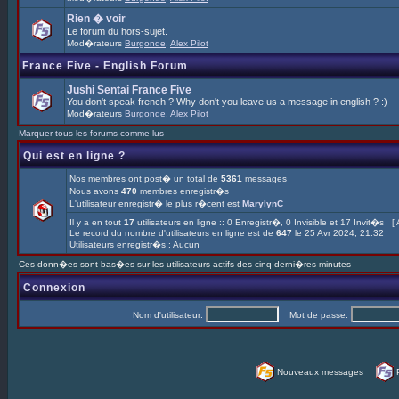
Rien � voir
Le forum du hors-sujet.
Mod�rateurs
Burgonde
,
Alex Pilot
France Five - English Forum
Jushi Sentai France Five
You don't speak french ? Why don't you leave us a message in english ? :)
Mod�rateurs
Burgonde
,
Alex Pilot
Marquer tous les forums comme lus
Qui est en ligne ?
Nos membres ont post� un total de
5361
messages
Nous avons
470
membres enregistr�s
L'utilisateur enregistr� le plus r�cent est
MarylynC
Il y a en tout
17
utilisateurs en ligne :: 0 Enregistr�, 0 Invisible et 17 Invit�s [
Le record du nombre d'utilisateurs en ligne est de
647
le 25 Avr 2024, 21:32
Utilisateurs enregistr�s : Aucun
Ces donn�es sont bas�es sur les utilisateurs actifs des cinq derni�res minutes
Connexion
Nom d'utilisateur:
Mot de passe:
Nouveaux messages