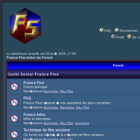
FAQ
Rechercher
Profil
Se c
La date/heure actuelle est 06 Ao� 2026, 17:09
France Five Index du Forum
Forum
Jushi Sentai France Five
France Five
Forum principal.
Mod�rateurs
Burgonde
,
Alex Pilot
FAQ
France Five r�pond � vos questions les plus courantes.
Mod�rateurs
Burgonde
,
Margarine
,
Alex Pilot
France Infos
Infos et interviews
Mod�rateurs
Burgonde
,
Alex Pilot
,
Xenoborg
Technique du film amateur
Ce forum est d�di� � la cr�ation de films amateur.
Mod�rateurs
Burgonde
,
Alex Pilot