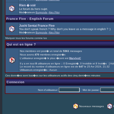
Rien � voir
Le forum du hors-sujet.
Mod�rateurs
Burgonde
,
Alex Pilot
France Five - English Forum
Jushi Sentai France Five
You don't speak french ? Why don't you leave us a message in english ? :)
Mod�rateurs
Burgonde
,
Alex Pilot
Marquer tous les forums comme lus
Qui est en ligne ?
Nos membres ont post� un total de
5361
messages
Nous avons
470
membres enregistr�s
L'utilisateur enregistr� le plus r�cent est
MarylynC
Il y a en tout
8
utilisateurs en ligne :: 0 Enregistr�, 0 Invisible et 8 Invit�s [
Adm
Le record du nombre d'utilisateurs en ligne est de
647
le 25 Avr 2024, 21:32
Utilisateurs enregistr�s : Aucun
Ces donn�es sont bas�es sur les utilisateurs actifs des cinq derni�res minutes
Connexion
Nom d'utilisateur:
Mot de passe:
Nouveaux messages