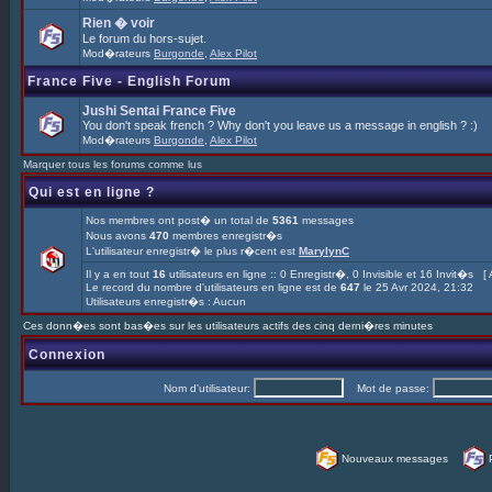
Rien � voir
Le forum du hors-sujet.
Mod�rateurs
Burgonde
,
Alex Pilot
France Five - English Forum
Jushi Sentai France Five
You don't speak french ? Why don't you leave us a message in english ? :)
Mod�rateurs
Burgonde
,
Alex Pilot
Marquer tous les forums comme lus
Qui est en ligne ?
Nos membres ont post� un total de
5361
messages
Nous avons
470
membres enregistr�s
L'utilisateur enregistr� le plus r�cent est
MarylynC
Il y a en tout
16
utilisateurs en ligne :: 0 Enregistr�, 0 Invisible et 16 Invit�s [
Le record du nombre d'utilisateurs en ligne est de
647
le 25 Avr 2024, 21:32
Utilisateurs enregistr�s : Aucun
Ces donn�es sont bas�es sur les utilisateurs actifs des cinq derni�res minutes
Connexion
Nom d'utilisateur:
Mot de passe:
Nouveaux messages