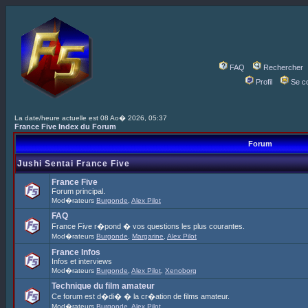
FAQ
Rechercher
Profil
Se c
La date/heure actuelle est 08 Ao� 2026, 05:37
France Five Index du Forum
Forum
Jushi Sentai France Five
France Five
Forum principal.
Mod�rateurs
Burgonde
,
Alex Pilot
FAQ
France Five r�pond � vos questions les plus courantes.
Mod�rateurs
Burgonde
,
Margarine
,
Alex Pilot
France Infos
Infos et interviews
Mod�rateurs
Burgonde
,
Alex Pilot
,
Xenoborg
Technique du film amateur
Ce forum est d�di� � la cr�ation de films amateur.
Mod�rateurs
Burgonde
,
Alex Pilot