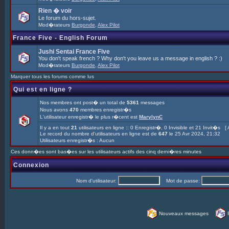
Rien � voir
Le forum du hors-sujet.
Mod�rateurs
Burgonde
,
Alex Pilot
France Five - English Forum
Jushi Sentai France Five
You don't speak french ? Why don't you leave us a message in english ? :)
Mod�rateurs
Burgonde
,
Alex Pilot
Marquer tous les forums comme lus
Qui est en ligne ?
Nos membres ont post� un total de
5361
messages
Nous avons
470
membres enregistr�s
L'utilisateur enregistr� le plus r�cent est
MarylynC
Il y a en tout
21
utilisateurs en ligne :: 0 Enregistr�, 0 Invisible et 21 Invit�s [
Le record du nombre d'utilisateurs en ligne est de
647
le 25 Avr 2024, 21:32
Utilisateurs enregistr�s : Aucun
Ces donn�es sont bas�es sur les utilisateurs actifs des cinq derni�res minutes
Connexion
Nom d'utilisateur:
Mot de passe:
Nouveaux messages