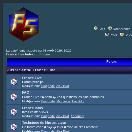
FAQ
Rechercher
Profil
Se c
La date/heure actuelle est 08 Ao� 2026, 10:26
France Five Index du Forum
Forum
Jushi Sentai France Five
France Five
Forum principal.
Mod�rateurs
Burgonde
,
Alex Pilot
FAQ
France Five r�pond � vos questions les plus courantes.
Mod�rateurs
Burgonde
,
Margarine
,
Alex Pilot
France Infos
Infos et interviews
Mod�rateurs
Burgonde
,
Alex Pilot
,
Xenoborg
Technique du film amateur
Ce forum est d�di� � la cr�ation de films amateur.
Mod�rateurs
Burgonde
,
Alex Pilot