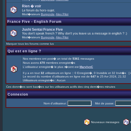
Rien � voir
Le forum du hors-sujet.
Mod�rateurs
Burgonde
,
Alex Pilot
France Five - English Forum
Jushi Sentai France Five
You don't speak french ? Why don't you leave us a message in english ? :)
Mod�rateurs
Burgonde
,
Alex Pilot
Marquer tous les forums comme lus
Qui est en ligne ?
Nos membres ont post� un total de
5361
messages
Nous avons
470
membres enregistr�s
L'utilisateur enregistr� le plus r�cent est
MarylynC
Il y a en tout
32
utilisateurs en ligne :: 0 Enregistr�, 0 Invisible et 32 Invit�s [
Le record du nombre d'utilisateurs en ligne est de
647
le 25 Avr 2024, 21:32
Utilisateurs enregistr�s : Aucun
Ces donn�es sont bas�es sur les utilisateurs actifs des cinq derni�res minutes
Connexion
Nom d'utilisateur:
Mot de passe:
Nouveaux messages