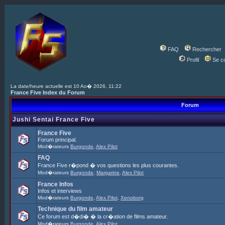
FAQ
Rechercher
Profil
Se c
La date/heure actuelle est 10 Ao� 2026, 11:22
France Five Index du Forum
Forum
Jushi Sentai France Five
France Five
Forum principal.
Mod�rateurs
Burgonde
,
Alex Pilot
FAQ
France Five r�pond � vos questions les plus courantes.
Mod�rateurs
Burgonde
,
Margarine
,
Alex Pilot
France Infos
Infos et interviews
Mod�rateurs
Burgonde
,
Alex Pilot
,
Xenoborg
Technique du film amateur
Ce forum est d�di� � la cr�ation de films amateur.
Mod�rateurs
Burgonde
,
Alex Pilot