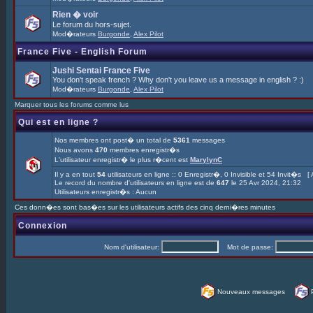
Rien � voir
Le forum du hors-sujet.
Mod�rateurs
Burgonde
,
Alex Pilot
France Five - English Forum
Jushi Sentai France Five
You don't speak french ? Why don't you leave us a message in english ? :)
Mod�rateurs
Burgonde
,
Alex Pilot
Marquer tous les forums comme lus
Qui est en ligne ?
Nos membres ont post� un total de
5361
messages
Nous avons
470
membres enregistr�s
L'utilisateur enregistr� le plus r�cent est
MarylynC
Il y a en tout
54
utilisateurs en ligne :: 0 Enregistr�, 0 Invisible et 54 Invit�s [
Le record du nombre d'utilisateurs en ligne est de
647
le 25 Avr 2024, 21:32
Utilisateurs enregistr�s : Aucun
Ces donn�es sont bas�es sur les utilisateurs actifs des cinq derni�res minutes
Connexion
Nom d'utilisateur:
Mot de passe:
Nouveaux messages