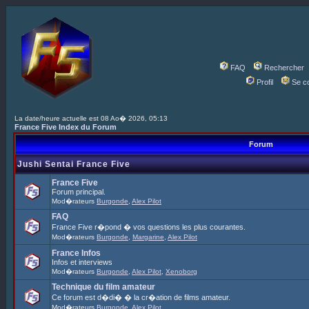
FAQ
Rechercher
Profil
Se c
La date/heure actuelle est 08 Ao� 2026, 05:13
France Five Index du Forum
Forum
Jushi Sentai France Five
France Five
Forum principal.
Mod�rateurs
Burgonde
,
Alex Pilot
FAQ
France Five r�pond � vos questions les plus courantes.
Mod�rateurs
Burgonde
,
Margarine
,
Alex Pilot
France Infos
Infos et interviews
Mod�rateurs
Burgonde
,
Alex Pilot
,
Xenoborg
Technique du film amateur
Ce forum est d�di� � la cr�ation de films amateur.
Mod�rateurs
Burgonde
,
Alex Pilot