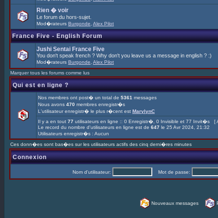
Rien � voir
Le forum du hors-sujet.
Mod�rateurs
Burgonde
,
Alex Pilot
France Five - English Forum
Jushi Sentai France Five
You don't speak french ? Why don't you leave us a message in english ? :)
Mod�rateurs
Burgonde
,
Alex Pilot
Marquer tous les forums comme lus
Qui est en ligne ?
Nos membres ont post� un total de
5361
messages
Nous avons
470
membres enregistr�s
L'utilisateur enregistr� le plus r�cent est
MarylynC
Il y a en tout
77
utilisateurs en ligne :: 0 Enregistr�, 0 Invisible et 77 Invit�s [
Le record du nombre d'utilisateurs en ligne est de
647
le 25 Avr 2024, 21:32
Utilisateurs enregistr�s : Aucun
Ces donn�es sont bas�es sur les utilisateurs actifs des cinq derni�res minutes
Connexion
Nom d'utilisateur:
Mot de passe:
Nouveaux messages