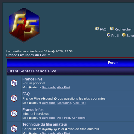
FAQ
Rechercher
Profil
Se c
La date/heure actuelle est 08 Ao� 2026, 12:56
France Five Index du Forum
Forum
Jushi Sentai France Five
France Five
Forum principal.
Mod�rateurs
Burgonde
,
Alex Pilot
FAQ
France Five r�pond � vos questions les plus courantes.
Mod�rateurs
Burgonde
,
Margarine
,
Alex Pilot
France Infos
Infos et interviews
Mod�rateurs
Burgonde
,
Alex Pilot
,
Xenoborg
Technique du film amateur
Ce forum est d�di� � la cr�ation de films amateur.
Mod�rateurs
Burgonde
,
Alex Pilot