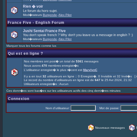
Rien � voir
Le forum du hors-sujet.
Mod�rateurs
Burgonde
,
Alex Pilot
France Five - English Forum
Jushi Sentai France Five
You don't speak french ? Why don't you leave us a message in english ? :)
Mod�rateurs
Burgonde
,
Alex Pilot
Marquer tous les forums comme lus
Qui est en ligne ?
Nos membres ont post� un total de
5361
messages
Nous avons
470
membres enregistr�s
L'utilisateur enregistr� le plus r�cent est
MarylynC
Il y a en tout
32
utilisateurs en ligne :: 0 Enregistr�, 0 Invisible et 32 Invit�s [
Le record du nombre d'utilisateurs en ligne est de
647
le 25 Avr 2024, 21:32
Utilisateurs enregistr�s : Aucun
Ces donn�es sont bas�es sur les utilisateurs actifs des cinq derni�res minutes
Connexion
Nom d'utilisateur:
Mot de passe:
Nouveaux messages