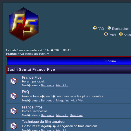
FAQ
Rechercher
Profil
Se c
La date/heure actuelle est 07 Ao� 2026, 08:41
France Five Index du Forum
Forum
Jushi Sentai France Five
France Five
Forum principal.
Mod�rateurs
Burgonde
,
Alex Pilot
FAQ
France Five r�pond � vos questions les plus courantes.
Mod�rateurs
Burgonde
,
Margarine
,
Alex Pilot
France Infos
Infos et interviews
Mod�rateurs
Burgonde
,
Alex Pilot
,
Xenoborg
Technique du film amateur
Ce forum est d�di� � la cr�ation de films amateur.
Mod�rateurs
Burgonde
,
Alex Pilot