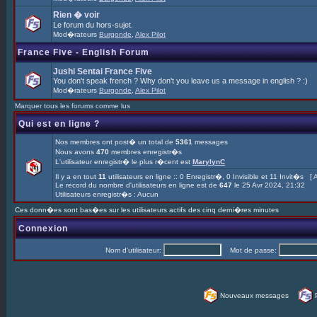
Rien � voir
Le forum du hors-sujet.
Mod�rateurs
Burgonde
,
Alex Pilot
France Five - English Forum
Jushi Sentai France Five
You don't speak french ? Why don't you leave us a message in english ? :)
Mod�rateurs
Burgonde
,
Alex Pilot
Marquer tous les forums comme lus
Qui est en ligne ?
Nos membres ont post� un total de
5361
messages
Nous avons
470
membres enregistr�s
L'utilisateur enregistr� le plus r�cent est
MarylynC
Il y a en tout
11
utilisateurs en ligne :: 0 Enregistr�, 0 Invisible et 11 Invit�s [
A
Le record du nombre d'utilisateurs en ligne est de
647
le 25 Avr 2024, 21:32
Utilisateurs enregistr�s : Aucun
Ces donn�es sont bas�es sur les utilisateurs actifs des cinq derni�res minutes
Connexion
Nom d'utilisateur:
Mot de passe:
Nouveaux messages