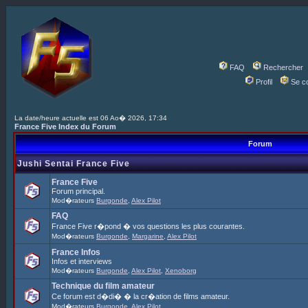
FAQ
Rechercher
Profil
Se c
La date/heure actuelle est 06 Ao� 2026, 17:34
France Five Index du Forum
Forum
Jushi Sentai France Five
France Five
Forum principal.
Mod�rateurs
Burgonde
,
Alex Pilot
FAQ
France Five r�pond � vos questions les plus courantes.
Mod�rateurs
Burgonde
,
Margarine
,
Alex Pilot
France Infos
Infos et interviews
Mod�rateurs
Burgonde
,
Alex Pilot
,
Xenoborg
Technique du film amateur
Ce forum est d�di� � la cr�ation de films amateur.
Mod�rateurs
Burgonde
,
Alex Pilot