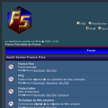
FAQ
Rechercher
Profil
Se c
La date/heure actuelle est 09 Ao� 2026, 17:02
France Five Index du Forum
Forum
Jushi Sentai France Five
France Five
Forum principal.
Mod�rateurs
Burgonde
,
Alex Pilot
FAQ
France Five r�pond � vos questions les plus courantes.
Mod�rateurs
Burgonde
,
Margarine
,
Alex Pilot
France Infos
Infos et interviews
Mod�rateurs
Burgonde
,
Alex Pilot
,
Xenoborg
Technique du film amateur
Ce forum est d�di� � la cr�ation de films amateur.
Mod�rateurs
Burgonde
,
Alex Pilot