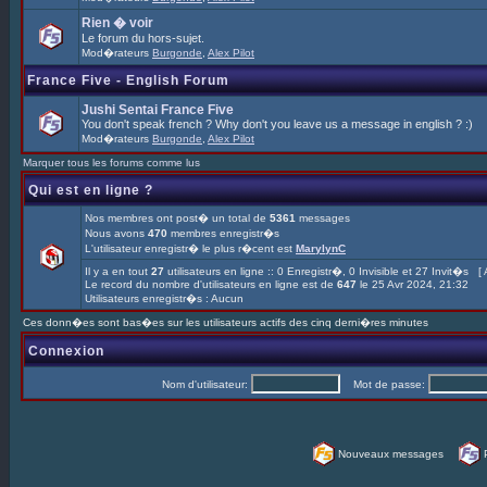
Rien � voir
Le forum du hors-sujet.
Mod�rateurs
Burgonde
,
Alex Pilot
France Five - English Forum
Jushi Sentai France Five
You don't speak french ? Why don't you leave us a message in english ? :)
Mod�rateurs
Burgonde
,
Alex Pilot
Marquer tous les forums comme lus
Qui est en ligne ?
Nos membres ont post� un total de
5361
messages
Nous avons
470
membres enregistr�s
L'utilisateur enregistr� le plus r�cent est
MarylynC
Il y a en tout
27
utilisateurs en ligne :: 0 Enregistr�, 0 Invisible et 27 Invit�s [
Le record du nombre d'utilisateurs en ligne est de
647
le 25 Avr 2024, 21:32
Utilisateurs enregistr�s : Aucun
Ces donn�es sont bas�es sur les utilisateurs actifs des cinq derni�res minutes
Connexion
Nom d'utilisateur:
Mot de passe:
Nouveaux messages