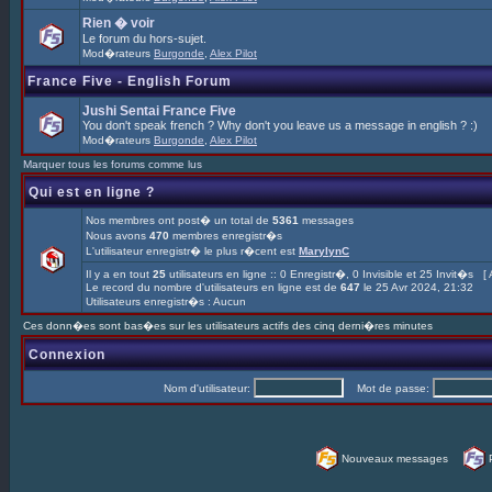
Rien � voir
Le forum du hors-sujet.
Mod�rateurs
Burgonde
,
Alex Pilot
France Five - English Forum
Jushi Sentai France Five
You don't speak french ? Why don't you leave us a message in english ? :)
Mod�rateurs
Burgonde
,
Alex Pilot
Marquer tous les forums comme lus
Qui est en ligne ?
Nos membres ont post� un total de
5361
messages
Nous avons
470
membres enregistr�s
L'utilisateur enregistr� le plus r�cent est
MarylynC
Il y a en tout
25
utilisateurs en ligne :: 0 Enregistr�, 0 Invisible et 25 Invit�s [
Le record du nombre d'utilisateurs en ligne est de
647
le 25 Avr 2024, 21:32
Utilisateurs enregistr�s : Aucun
Ces donn�es sont bas�es sur les utilisateurs actifs des cinq derni�res minutes
Connexion
Nom d'utilisateur:
Mot de passe:
Nouveaux messages