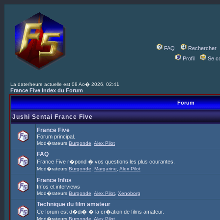
FAQ
Rechercher
Profil
Se c
La date/heure actuelle est 08 Ao� 2026, 02:41
France Five Index du Forum
Forum
Jushi Sentai France Five
France Five
Forum principal.
Mod�rateurs
Burgonde
,
Alex Pilot
FAQ
France Five r�pond � vos questions les plus courantes.
Mod�rateurs
Burgonde
,
Margarine
,
Alex Pilot
France Infos
Infos et interviews
Mod�rateurs
Burgonde
,
Alex Pilot
,
Xenoborg
Technique du film amateur
Ce forum est d�di� � la cr�ation de films amateur.
Mod�rateurs
Burgonde
,
Alex Pilot