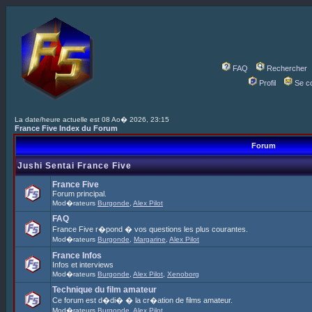
FAQ
Rechercher
Profil
Se c
La date/heure actuelle est 08 Ao� 2026, 23:15
France Five Index du Forum
Forum
Jushi Sentai France Five
France Five
Forum principal.
Mod�rateurs
Burgonde
,
Alex Pilot
FAQ
France Five r�pond � vos questions les plus courantes.
Mod�rateurs
Burgonde
,
Margarine
,
Alex Pilot
France Infos
Infos et interviews
Mod�rateurs
Burgonde
,
Alex Pilot
,
Xenoborg
Technique du film amateur
Ce forum est d�di� � la cr�ation de films amateur.
Mod�rateurs
Burgonde
,
Alex Pilot