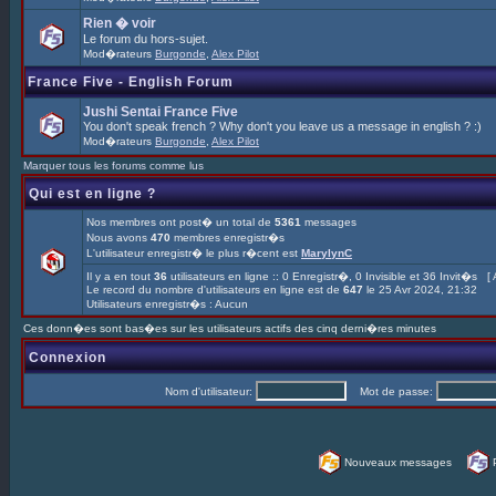
Rien � voir
Le forum du hors-sujet.
Mod�rateurs
Burgonde
,
Alex Pilot
France Five - English Forum
Jushi Sentai France Five
You don't speak french ? Why don't you leave us a message in english ? :)
Mod�rateurs
Burgonde
,
Alex Pilot
Marquer tous les forums comme lus
Qui est en ligne ?
Nos membres ont post� un total de
5361
messages
Nous avons
470
membres enregistr�s
L'utilisateur enregistr� le plus r�cent est
MarylynC
Il y a en tout
36
utilisateurs en ligne :: 0 Enregistr�, 0 Invisible et 36 Invit�s [
Le record du nombre d'utilisateurs en ligne est de
647
le 25 Avr 2024, 21:32
Utilisateurs enregistr�s : Aucun
Ces donn�es sont bas�es sur les utilisateurs actifs des cinq derni�res minutes
Connexion
Nom d'utilisateur:
Mot de passe:
Nouveaux messages