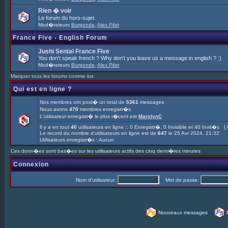
Rien � voir
Le forum du hors-sujet.
Mod�rateurs
Burgonde
,
Alex Pilot
France Five - English Forum
Jushi Sentai France Five
You don't speak french ? Why don't you leave us a message in english ? :)
Mod�rateurs
Burgonde
,
Alex Pilot
Marquer tous les forums comme lus
Qui est en ligne ?
Nos membres ont post� un total de
5361
messages
Nous avons
470
membres enregistr�s
L'utilisateur enregistr� le plus r�cent est
MarylynC
Il y a en tout
40
utilisateurs en ligne :: 0 Enregistr�, 0 Invisible et 40 Invit�s [
Le record du nombre d'utilisateurs en ligne est de
647
le 25 Avr 2024, 21:32
Utilisateurs enregistr�s : Aucun
Ces donn�es sont bas�es sur les utilisateurs actifs des cinq derni�res minutes
Connexion
Nom d'utilisateur:
Mot de passe:
Nouveaux messages