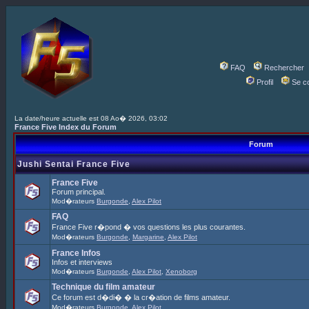
FAQ
Rechercher
Profil
Se c
La date/heure actuelle est 08 Ao� 2026, 03:02
France Five Index du Forum
Forum
Jushi Sentai France Five
France Five
Forum principal.
Mod�rateurs
Burgonde
,
Alex Pilot
FAQ
France Five r�pond � vos questions les plus courantes.
Mod�rateurs
Burgonde
,
Margarine
,
Alex Pilot
France Infos
Infos et interviews
Mod�rateurs
Burgonde
,
Alex Pilot
,
Xenoborg
Technique du film amateur
Ce forum est d�di� � la cr�ation de films amateur.
Mod�rateurs
Burgonde
,
Alex Pilot