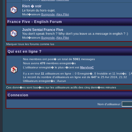
Rien � voir
Le forum du hors-sujet.
Mod�rateurs
Burgonde
,
Alex Pilot
France Five - English Forum
Jushi Sentai France Five
You don't speak french ? Why don't you leave us a message in english ? :)
Mod�rateurs
Burgonde
,
Alex Pilot
Marquer tous les forums comme lus
Qui est en ligne ?
Nos membres ont post� un total de
5361
messages
Nous avons
470
membres enregistr�s
L'utilisateur enregistr� le plus r�cent est
MarylynC
Il y a en tout
11
utilisateurs en ligne :: 0 Enregistr�, 0 Invisible et 11 Invit�s [
A
Le record du nombre d'utilisateurs en ligne est de
647
le 25 Avr 2024, 21:32
Utilisateurs enregistr�s : Aucun
Ces donn�es sont bas�es sur les utilisateurs actifs des cinq derni�res minutes
Connexion
Nom d'utilisateur: