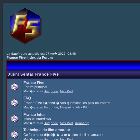
La date/heure actuelle est 07 Ao� 2026, 08:48
France Five Index du Forum
Jushi Sentai France Five
France Five
Forum principal.
Mod�rateurs
Burgonde
,
Alex Pilot
FAQ
France Five r�pond � vos questions les plus courantes.
Mod�rateurs
Burgonde
,
Margarine
,
Alex Pilot
France Infos
Infos et interviews
Mod�rateurs
Burgonde
,
Alex Pilot
,
Xenoborg
Technique du film amateur
Ce forum est d�di� � la cr�ation de films amateur.
Mod�rateurs
Burgonde
,
Alex Pilot