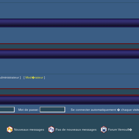
dministrateur
] [
Mod�rateur
]
Mot de passe:
Se connecter automatiquement � chaque visi
Nouveaux messages
Pas de nouveaux messages
Forum Verrouill�