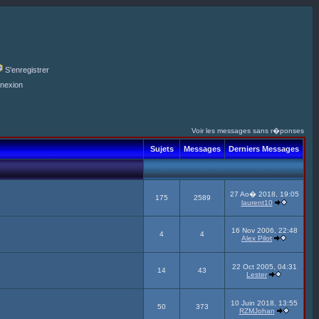
S'enregistrer
nexion
Voir les messages sans r�ponses
Sujets
Messages
Derniers Messages
27 Ao� 2018, 19:05
175
2589
laurent10
16 Nov 2006, 22:48
4
4
Alex Pilot
22 Oct 2005, 04:31
14
43
Lester
10 Juin 2018, 13:55
50
373
RZMJohan