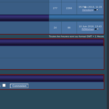
05 F�v 2013, 11:28
277
2266
Xenoborg
10 Juin 2018, 13:43
24
86
RZMJohan
Toutes les heures sont au format GMT + 1 Heure
te