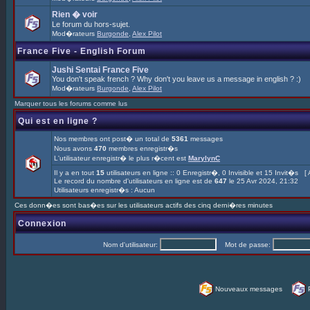
Rien � voir
Le forum du hors-sujet.
Mod�rateurs
Burgonde
,
Alex Pilot
France Five - English Forum
Jushi Sentai France Five
You don't speak french ? Why don't you leave us a message in english ? :)
Mod�rateurs
Burgonde
,
Alex Pilot
Marquer tous les forums comme lus
Qui est en ligne ?
Nos membres ont post� un total de
5361
messages
Nous avons
470
membres enregistr�s
L'utilisateur enregistr� le plus r�cent est
MarylynC
Il y a en tout
15
utilisateurs en ligne :: 0 Enregistr�, 0 Invisible et 15 Invit�s [
Le record du nombre d'utilisateurs en ligne est de
647
le 25 Avr 2024, 21:32
Utilisateurs enregistr�s : Aucun
Ces donn�es sont bas�es sur les utilisateurs actifs des cinq derni�res minutes
Connexion
Nom d'utilisateur:
Mot de passe:
Nouveaux messages