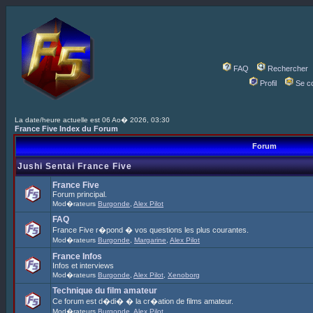
FAQ
Rechercher
Profil
Se c
La date/heure actuelle est 06 Ao� 2026, 03:30
France Five Index du Forum
Forum
Jushi Sentai France Five
France Five
Forum principal.
Mod�rateurs
Burgonde
,
Alex Pilot
FAQ
France Five r�pond � vos questions les plus courantes.
Mod�rateurs
Burgonde
,
Margarine
,
Alex Pilot
France Infos
Infos et interviews
Mod�rateurs
Burgonde
,
Alex Pilot
,
Xenoborg
Technique du film amateur
Ce forum est d�di� � la cr�ation de films amateur.
Mod�rateurs
Burgonde
,
Alex Pilot