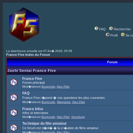
FAQ
Rechercher
Profil
Se c
La date/heure actuelle est 07 Ao� 2026, 05:58
France Five Index du Forum
Forum
Jushi Sentai France Five
France Five
Forum principal.
Mod�rateurs
Burgonde
,
Alex Pilot
FAQ
France Five r�pond � vos questions les plus courantes.
Mod�rateurs
Burgonde
,
Margarine
,
Alex Pilot
France Infos
Infos et interviews
Mod�rateurs
Burgonde
,
Alex Pilot
,
Xenoborg
Technique du film amateur
Ce forum est d�di� � la cr�ation de films amateur.
Mod�rateurs
Burgonde
,
Alex Pilot