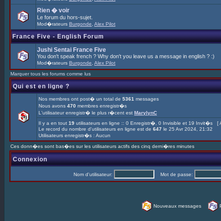
Rien � voir
Le forum du hors-sujet.
Mod�rateurs
Burgonde
,
Alex Pilot
France Five - English Forum
Jushi Sentai France Five
You don't speak french ? Why don't you leave us a message in english ? :)
Mod�rateurs
Burgonde
,
Alex Pilot
Marquer tous les forums comme lus
Qui est en ligne ?
Nos membres ont post� un total de
5361
messages
Nous avons
470
membres enregistr�s
L'utilisateur enregistr� le plus r�cent est
MarylynC
Il y a en tout
19
utilisateurs en ligne :: 0 Enregistr�, 0 Invisible et 19 Invit�s [
Le record du nombre d'utilisateurs en ligne est de
647
le 25 Avr 2024, 21:32
Utilisateurs enregistr�s : Aucun
Ces donn�es sont bas�es sur les utilisateurs actifs des cinq derni�res minutes
Connexion
Nom d'utilisateur:
Mot de passe:
Nouveaux messages