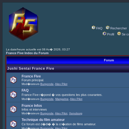
FAQ
Rechercher
Profil
Se c
La date/heure actuelle est 08 Ao� 2026, 03:27
France Five Index du Forum
Forum
Jushi Sentai France Five
France Five
Forum principal.
Mod�rateurs
Burgonde
,
Alex Pilot
FAQ
France Five r�pond � vos questions les plus courantes.
Mod�rateurs
Burgonde
,
Margarine
,
Alex Pilot
France Infos
Infos et interviews
Mod�rateurs
Burgonde
,
Alex Pilot
,
Xenoborg
Technique du film amateur
Ce forum est d�di� � la cr�ation de films amateur.
Mod�rateurs
Burgonde
,
Alex Pilot