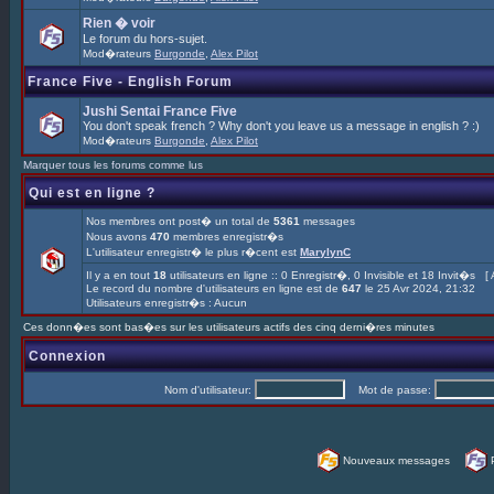
Rien � voir
Le forum du hors-sujet.
Mod�rateurs
Burgonde
,
Alex Pilot
France Five - English Forum
Jushi Sentai France Five
You don't speak french ? Why don't you leave us a message in english ? :)
Mod�rateurs
Burgonde
,
Alex Pilot
Marquer tous les forums comme lus
Qui est en ligne ?
Nos membres ont post� un total de
5361
messages
Nous avons
470
membres enregistr�s
L'utilisateur enregistr� le plus r�cent est
MarylynC
Il y a en tout
18
utilisateurs en ligne :: 0 Enregistr�, 0 Invisible et 18 Invit�s [
Le record du nombre d'utilisateurs en ligne est de
647
le 25 Avr 2024, 21:32
Utilisateurs enregistr�s : Aucun
Ces donn�es sont bas�es sur les utilisateurs actifs des cinq derni�res minutes
Connexion
Nom d'utilisateur:
Mot de passe:
Nouveaux messages