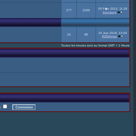
05 F�v 2013, 11:28
277
2266
Xenoborg
10 Juin 2018, 13:43
24
86
RZMJohan
Toutes les heures sont au format GMT + 1 Heure
te