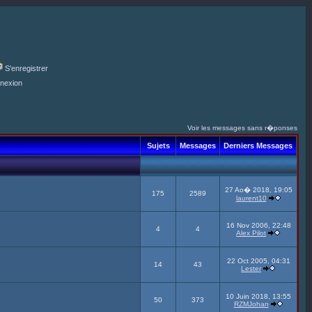
S'enregistrer
nexion
Voir les messages sans r�ponses
Sujets
Messages
Derniers Messages
27 Ao� 2018, 19:05
175
2589
laurent10
16 Nov 2006, 22:48
4
4
Alex Pilot
22 Oct 2005, 04:31
14
43
Lester
10 Juin 2018, 13:55
50
373
RZMJohan