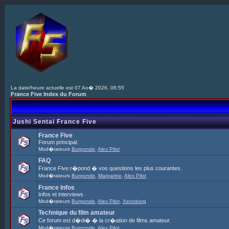
La date/heure actuelle est 07 Ao� 2026, 06:55
France Five Index du Forum
Jushi Sentai France Five
France Five
Forum principal.
Mod�rateurs
Burgonde
,
Alex Pilot
FAQ
France Five r�pond � vos questions les plus courantes.
Mod�rateurs
Burgonde
,
Margarine
,
Alex Pilot
France Infos
Infos et interviews
Mod�rateurs
Burgonde
,
Alex Pilot
,
Xenoborg
Technique du film amateur
Ce forum est d�di� � la cr�ation de films amateur.
Mod�rateurs
Burgonde
,
Alex Pilot