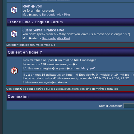
Rien � voir
Le forum du hors-sujet.
Mod�rateurs
Burgonde
,
Alex Pilot
France Five - English Forum
Jushi Sentai France Five
You don't speak french ? Why don't you leave us a message in english ? :)
Mod�rateurs
Burgonde
,
Alex Pilot
Marquer tous les forums comme lus
Qui est en ligne ?
Nos membres ont post� un total de
5361
messages
Nous avons
470
membres enregistr�s
L'utilisateur enregistr� le plus r�cent est
MarylynC
Il y a en tout
19
utilisateurs en ligne :: 0 Enregistr�, 0 Invisible et 19 Invit�s [
Le record du nombre d'utilisateurs en ligne est de
647
le 25 Avr 2024, 21:32
Utilisateurs enregistr�s : Aucun
Ces donn�es sont bas�es sur les utilisateurs actifs des cinq derni�res minutes
Connexion
Nom d'utilisateur: