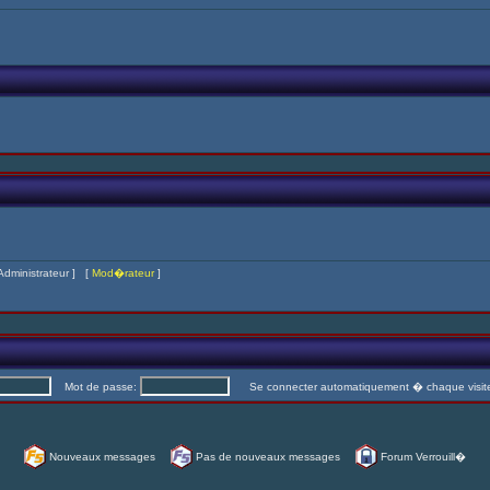
Administrateur
] [
Mod�rateur
]
Mot de passe:
Se connecter automatiquement � chaque visi
Nouveaux messages
Pas de nouveaux messages
Forum Verrouill�