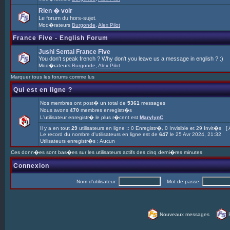
Rien � voir
Le forum du hors-sujet.
Mod�rateurs
Burgonde
,
Alex Pilot
France Five - English Forum
Jushi Sentai France Five
You don't speak french ? Why don't you leave us a message in english ? :)
Mod�rateurs
Burgonde
,
Alex Pilot
Marquer tous les forums comme lus
Qui est en ligne ?
Nos membres ont post� un total de
5361
messages
Nous avons
470
membres enregistr�s
L'utilisateur enregistr� le plus r�cent est
MarylynC
Il y a en tout
29
utilisateurs en ligne :: 0 Enregistr�, 0 Invisible et 29 Invit�s [
Le record du nombre d'utilisateurs en ligne est de
647
le 25 Avr 2024, 21:32
Utilisateurs enregistr�s : Aucun
Ces donn�es sont bas�es sur les utilisateurs actifs des cinq derni�res minutes
Connexion
Nom d'utilisateur:
Mot de passe:
Nouveaux messages