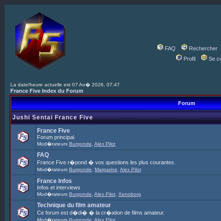
FAQ
Rechercher
Profil
Se c
La date/heure actuelle est 07 Ao� 2026, 07:47
France Five Index du Forum
Forum
Jushi Sentai France Five
France Five
Forum principal.
Mod�rateurs
Burgonde
,
Alex Pilot
FAQ
France Five r�pond � vos questions les plus courantes.
Mod�rateurs
Burgonde
,
Margarine
,
Alex Pilot
France Infos
Infos et interviews
Mod�rateurs
Burgonde
,
Alex Pilot
,
Xenoborg
Technique du film amateur
Ce forum est d�di� � la cr�ation de films amateur.
Mod�rateurs
Burgonde
,
Alex Pilot