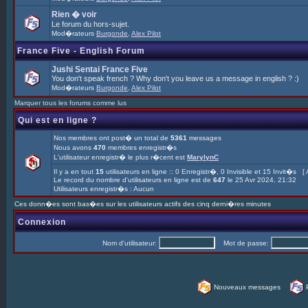
Rien � voir
Le forum du hors-sujet.
Mod�rateurs
Burgonde
,
Alex Pilot
France Five - English Forum
Jushi Sentai France Five
You don't speak french ? Why don't you leave us a message in english ? :)
Mod�rateurs
Burgonde
,
Alex Pilot
Marquer tous les forums comme lus
Qui est en ligne ?
Nos membres ont post� un total de
5361
messages
Nous avons
470
membres enregistr�s
L'utilisateur enregistr� le plus r�cent est
MarylynC
Il y a en tout
15
utilisateurs en ligne :: 0 Enregistr�, 0 Invisible et 15 Invit�s [
Le record du nombre d'utilisateurs en ligne est de
647
le 25 Avr 2024, 21:32
Utilisateurs enregistr�s : Aucun
Ces donn�es sont bas�es sur les utilisateurs actifs des cinq derni�res minutes
Connexion
Nom d'utilisateur:
Mot de passe:
Nouveaux messages