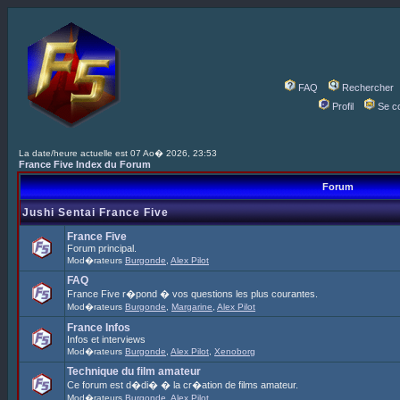
FAQ
Rechercher
Profil
Se c
La date/heure actuelle est 07 Ao� 2026, 23:53
France Five Index du Forum
Forum
Jushi Sentai France Five
France Five
Forum principal.
Mod�rateurs
Burgonde
,
Alex Pilot
FAQ
France Five r�pond � vos questions les plus courantes.
Mod�rateurs
Burgonde
,
Margarine
,
Alex Pilot
France Infos
Infos et interviews
Mod�rateurs
Burgonde
,
Alex Pilot
,
Xenoborg
Technique du film amateur
Ce forum est d�di� � la cr�ation de films amateur.
Mod�rateurs
Burgonde
,
Alex Pilot