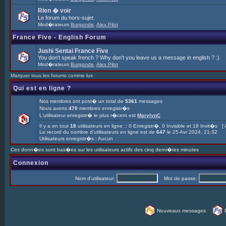
Rien � voir
Le forum du hors-sujet.
Mod�rateurs
Burgonde
,
Alex Pilot
France Five - English Forum
Jushi Sentai France Five
You don't speak french ? Why don't you leave us a message in english ? :)
Mod�rateurs
Burgonde
,
Alex Pilot
Marquer tous les forums comme lus
Qui est en ligne ?
Nos membres ont post� un total de
5361
messages
Nous avons
470
membres enregistr�s
L'utilisateur enregistr� le plus r�cent est
MarylynC
Il y a en tout
18
utilisateurs en ligne :: 0 Enregistr�, 0 Invisible et 18 Invit�s [
Le record du nombre d'utilisateurs en ligne est de
647
le 25 Avr 2024, 21:32
Utilisateurs enregistr�s : Aucun
Ces donn�es sont bas�es sur les utilisateurs actifs des cinq derni�res minutes
Connexion
Nom d'utilisateur:
Mot de passe:
Nouveaux messages