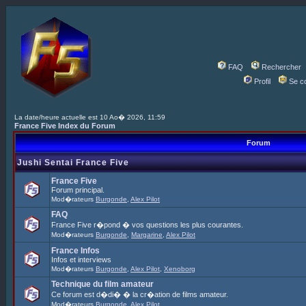
FAQ
Rechercher
Profil
Se c
La date/heure actuelle est 10 Ao� 2026, 11:59
France Five Index du Forum
Forum
Jushi Sentai France Five
France Five
Forum principal.
Mod�rateurs
Burgonde
,
Alex Pilot
FAQ
France Five r�pond � vos questions les plus courantes.
Mod�rateurs
Burgonde
,
Margarine
,
Alex Pilot
France Infos
Infos et interviews
Mod�rateurs
Burgonde
,
Alex Pilot
,
Xenoborg
Technique du film amateur
Ce forum est d�di� � la cr�ation de films amateur.
Mod�rateurs
Burgonde
,
Alex Pilot