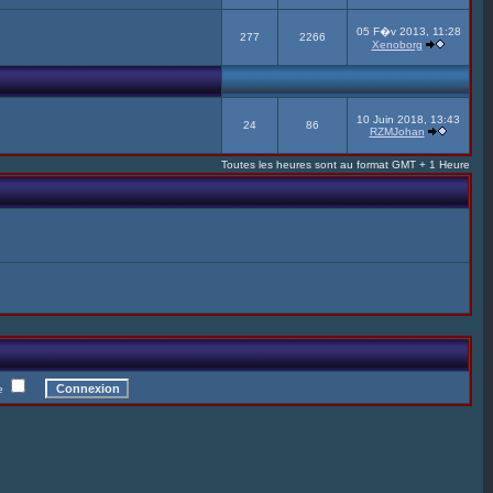
05 F�v 2013, 11:28
277
2266
Xenoborg
10 Juin 2018, 13:43
24
86
RZMJohan
Toutes les heures sont au format GMT + 1 Heure
te