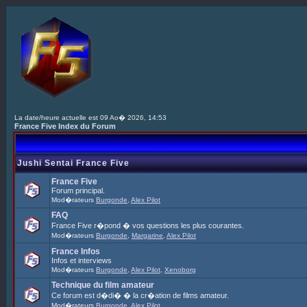
La date/heure actuelle est 09 Ao� 2026, 14:53
France Five Index du Forum
Jushi Sentai France Five
France Five
Forum principal.
Mod�rateurs
Burgonde
,
Alex Pilot
FAQ
France Five r�pond � vos questions les plus courantes.
Mod�rateurs
Burgonde
,
Margarine
,
Alex Pilot
France Infos
Infos et interviews
Mod�rateurs
Burgonde
,
Alex Pilot
,
Xenoborg
Technique du film amateur
Ce forum est d�di� � la cr�ation de films amateur.
Mod�rateurs
Burgonde
,
Alex Pilot