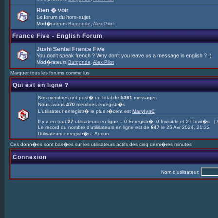
Rien � voir
Le forum du hors-sujet.
Mod�rateurs
Burgonde
,
Alex Pilot
France Five - English Forum
Jushi Sentai France Five
You don't speak french ? Why don't you leave us a message in english ? :)
Mod�rateurs
Burgonde
,
Alex Pilot
Marquer tous les forums comme lus
Qui est en ligne ?
Nos membres ont post� un total de
5361
messages
Nous avons
470
membres enregistr�s
L'utilisateur enregistr� le plus r�cent est
MarylynC
Il y a en tout
27
utilisateurs en ligne :: 0 Enregistr�, 0 Invisible et 27 Invit�s [
Le record du nombre d'utilisateurs en ligne est de
647
le 25 Avr 2024, 21:32
Utilisateurs enregistr�s : Aucun
Ces donn�es sont bas�es sur les utilisateurs actifs des cinq derni�res minutes
Connexion
Nom d'utilisateur: