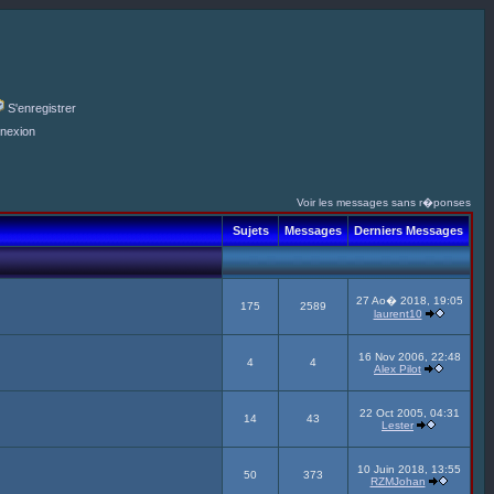
S'enregistrer
nexion
Voir les messages sans r�ponses
Sujets
Messages
Derniers Messages
27 Ao� 2018, 19:05
175
2589
laurent10
16 Nov 2006, 22:48
4
4
Alex Pilot
22 Oct 2005, 04:31
14
43
Lester
10 Juin 2018, 13:55
50
373
RZMJohan