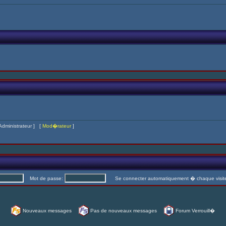
Administrateur
] [
Mod�rateur
]
Mot de passe:
Se connecter automatiquement � chaque visi
Nouveaux messages
Pas de nouveaux messages
Forum Verrouill�