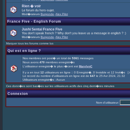
Rien � voir
Le forum du hors-sujet.
Mod�rateurs
Burgonde
,
Alex Pilot
France Five - English Forum
Jushi Sentai France Five
You don't speak french ? Why don't you leave us a message in english ? :)
Mod�rateurs
Burgonde
,
Alex Pilot
Marquer tous les forums comme lus
Qui est en ligne ?
Nos membres ont post� un total de
5361
messages
Nous avons
470
membres enregistr�s
L'utilisateur enregistr� le plus r�cent est
MarylynC
Il y a en tout
12
utilisateurs en ligne :: 0 Enregistr�, 0 Invisible et 12 Invit�s [
Le record du nombre d'utilisateurs en ligne est de
647
le 25 Avr 2024, 21:32
Utilisateurs enregistr�s : Aucun
Ces donn�es sont bas�es sur les utilisateurs actifs des cinq derni�res minutes
Connexion
Nom d'utilisateur: