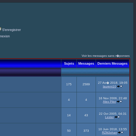
S'enregistrer
nexion
Voir les messages sans r�ponses
Sujets
Messages
Derniers Messages
27 Ao� 2018, 19:05
175
2589
laurent10
16 Nov 2006, 22:48
4
4
Alex Pilot
22 Oct 2005, 04:31
14
43
Lester
10 Juin 2018, 13:55
50
373
RZMJohan