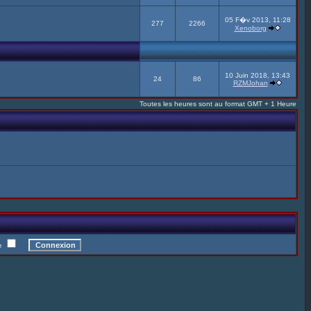
05 F�v 2013, 11:28
277
2266
Xenoborg
10 Juin 2018, 13:43
24
86
RZMJohan
Toutes les heures sont au format GMT + 1 Heure
te