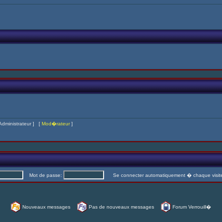
Administrateur
] [
Mod�rateur
]
Mot de passe:
Se connecter automatiquement � chaque visi
Nouveaux messages
Pas de nouveaux messages
Forum Verrouill�