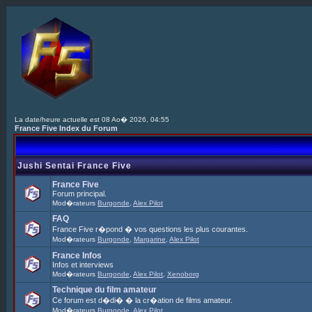
La date/heure actuelle est 08 Ao� 2026, 04:55
France Five Index du Forum
Jushi Sentai France Five
France Five
Forum principal.
Mod�rateurs
Burgonde
,
Alex Pilot
FAQ
France Five r�pond � vos questions les plus courantes.
Mod�rateurs
Burgonde
,
Margarine
,
Alex Pilot
France Infos
Infos et interviews
Mod�rateurs
Burgonde
,
Alex Pilot
,
Xenoborg
Technique du film amateur
Ce forum est d�di� � la cr�ation de films amateur.
Mod�rateurs
Burgonde
,
Alex Pilot