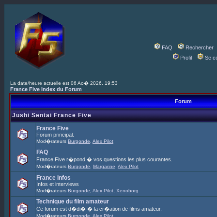
FAQ
Rechercher
Profil
Se c
La date/heure actuelle est 06 Ao� 2026, 19:53
France Five Index du Forum
Forum
Jushi Sentai France Five
France Five
Forum principal.
Mod�rateurs
Burgonde
,
Alex Pilot
FAQ
France Five r�pond � vos questions les plus courantes.
Mod�rateurs
Burgonde
,
Margarine
,
Alex Pilot
France Infos
Infos et interviews
Mod�rateurs
Burgonde
,
Alex Pilot
,
Xenoborg
Technique du film amateur
Ce forum est d�di� � la cr�ation de films amateur.
Mod�rateurs
Burgonde
,
Alex Pilot