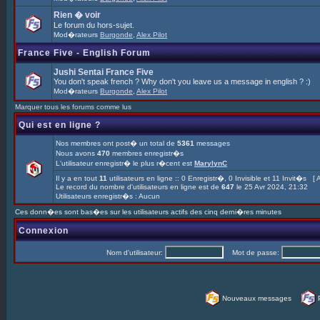
Rien � voir
Le forum du hors-sujet.
Mod�rateurs
Burgonde
,
Alex Pilot
France Five - English Forum
Jushi Sentai France Five
You don't speak french ? Why don't you leave us a message in english ? :)
Mod�rateurs
Burgonde
,
Alex Pilot
Marquer tous les forums comme lus
Qui est en ligne ?
Nos membres ont post� un total de
5361
messages
Nous avons
470
membres enregistr�s
L'utilisateur enregistr� le plus r�cent est
MarylynC
Il y a en tout
11
utilisateurs en ligne :: 0 Enregistr�, 0 Invisible et 11 Invit�s [
A
Le record du nombre d'utilisateurs en ligne est de
647
le 25 Avr 2024, 21:32
Utilisateurs enregistr�s : Aucun
Ces donn�es sont bas�es sur les utilisateurs actifs des cinq derni�res minutes
Connexion
Nom d'utilisateur:
Mot de passe:
Nouveaux messages