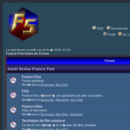
FAQ
Rechercher
Profil
Se c
La date/heure actuelle est 10 Ao� 2026, 13:20
France Five Index du Forum
Forum
Jushi Sentai France Five
France Five
Forum principal.
Mod�rateurs
Burgonde
,
Alex Pilot
FAQ
France Five r�pond � vos questions les plus courantes.
Mod�rateurs
Burgonde
,
Margarine
,
Alex Pilot
France Infos
Infos et interviews
Mod�rateurs
Burgonde
,
Alex Pilot
,
Xenoborg
Technique du film amateur
Ce forum est d�di� � la cr�ation de films amateur.
Mod�rateurs
Burgonde
,
Alex Pilot