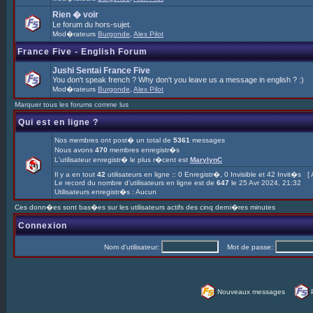
Rien � voir
Le forum du hors-sujet.
Mod�rateurs
Burgonde
,
Alex Pilot
France Five - English Forum
Jushi Sentai France Five
You don't speak french ? Why don't you leave us a message in english ? :)
Mod�rateurs
Burgonde
,
Alex Pilot
Marquer tous les forums comme lus
Qui est en ligne ?
Nos membres ont post� un total de
5361
messages
Nous avons
470
membres enregistr�s
L'utilisateur enregistr� le plus r�cent est
MarylynC
Il y a en tout
42
utilisateurs en ligne :: 0 Enregistr�, 0 Invisible et 42 Invit�s [
Le record du nombre d'utilisateurs en ligne est de
647
le 25 Avr 2024, 21:32
Utilisateurs enregistr�s : Aucun
Ces donn�es sont bas�es sur les utilisateurs actifs des cinq derni�res minutes
Connexion
Nom d'utilisateur:
Mot de passe:
Nouveaux messages