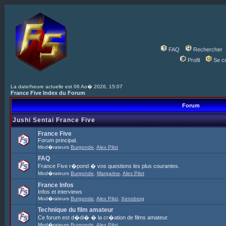
FAQ
Rechercher
Profil
Se c
La date/heure actuelle est 06 Ao� 2026, 15:07
France Five Index du Forum
Forum
Jushi Sentai France Five
France Five
Forum principal.
Mod�rateurs
Burgonde
,
Alex Pilot
FAQ
France Five r�pond � vos questions les plus courantes.
Mod�rateurs
Burgonde
,
Margarine
,
Alex Pilot
France Infos
Infos et interviews
Mod�rateurs
Burgonde
,
Alex Pilot
,
Xenoborg
Technique du film amateur
Ce forum est d�di� � la cr�ation de films amateur.
Mod�rateurs
Burgonde
,
Alex Pilot