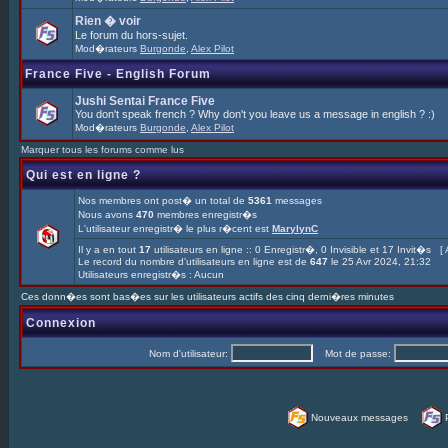
Rien � voir
Le forum du hors-sujet.
Mod�rateurs
Burgonde
,
Alex Pilot
France Five - English Forum
Jushi Sentai France Five
You don't speak french ? Why don't you leave us a message in english ? :)
Mod�rateurs
Burgonde
,
Alex Pilot
Marquer tous les forums comme lus
Qui est en ligne ?
Nos membres ont post� un total de
5361
messages
Nous avons
470
membres enregistr�s
L'utilisateur enregistr� le plus r�cent est
MarylynC
Il y a en tout
17
utilisateurs en ligne :: 0 Enregistr�, 0 Invisible et 17 Invit�s [
Le record du nombre d'utilisateurs en ligne est de
647
le 25 Avr 2024, 21:32
Utilisateurs enregistr�s : Aucun
Ces donn�es sont bas�es sur les utilisateurs actifs des cinq derni�res minutes
Connexion
Nom d'utilisateur:
Mot de passe:
Nouveaux messages