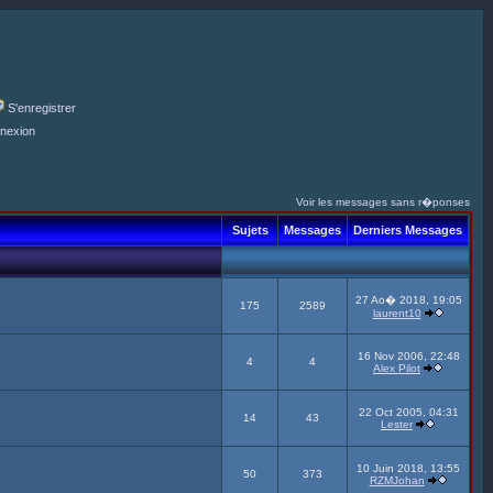
S'enregistrer
nexion
Voir les messages sans r�ponses
Sujets
Messages
Derniers Messages
27 Ao� 2018, 19:05
175
2589
laurent10
16 Nov 2006, 22:48
4
4
Alex Pilot
22 Oct 2005, 04:31
14
43
Lester
10 Juin 2018, 13:55
50
373
RZMJohan