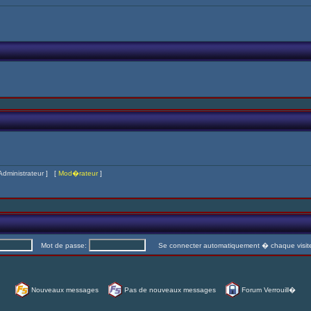
Administrateur
] [
Mod�rateur
]
Mot de passe:
Se connecter automatiquement � chaque visi
Nouveaux messages
Pas de nouveaux messages
Forum Verrouill�