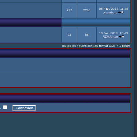
05 F�v 2013, 11:28
277
2266
Xenoborg
10 Juin 2018, 13:43
24
86
RZMJohan
Toutes les heures sont au format GMT + 1 Heure
te