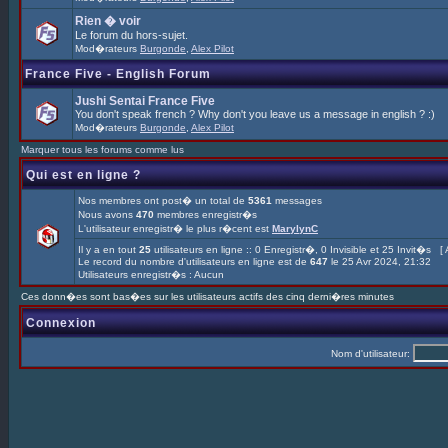
Rien � voir
Le forum du hors-sujet.
Mod�rateurs
Burgonde
,
Alex Pilot
France Five - English Forum
Jushi Sentai France Five
You don't speak french ? Why don't you leave us a message in english ? :)
Mod�rateurs
Burgonde
,
Alex Pilot
Marquer tous les forums comme lus
Qui est en ligne ?
Nos membres ont post� un total de
5361
messages
Nous avons
470
membres enregistr�s
L'utilisateur enregistr� le plus r�cent est
MarylynC
Il y a en tout
25
utilisateurs en ligne :: 0 Enregistr�, 0 Invisible et 25 Invit�s [
Le record du nombre d'utilisateurs en ligne est de
647
le 25 Avr 2024, 21:32
Utilisateurs enregistr�s : Aucun
Ces donn�es sont bas�es sur les utilisateurs actifs des cinq derni�res minutes
Connexion
Nom d'utilisateur: