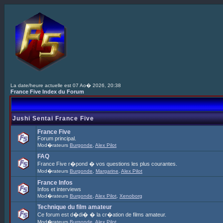
La date/heure actuelle est 07 Ao� 2026, 20:38
France Five Index du Forum
Jushi Sentai France Five
France Five
Forum principal.
Mod�rateurs
Burgonde
,
Alex Pilot
FAQ
France Five r�pond � vos questions les plus courantes.
Mod�rateurs
Burgonde
,
Margarine
,
Alex Pilot
France Infos
Infos et interviews
Mod�rateurs
Burgonde
,
Alex Pilot
,
Xenoborg
Technique du film amateur
Ce forum est d�di� � la cr�ation de films amateur.
Mod�rateurs
Burgonde
,
Alex Pilot