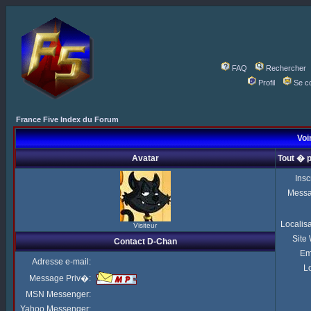
FAQ
Rechercher
Profil
Se c
France Five Index du Forum
Voi
Avatar
Tout � 
Insc
Mess
Localis
Visiteur
Site
Contact D-Chan
Em
Adresse e-mail:
Lo
Message Priv�:
MSN Messenger:
Yahoo Messenger: