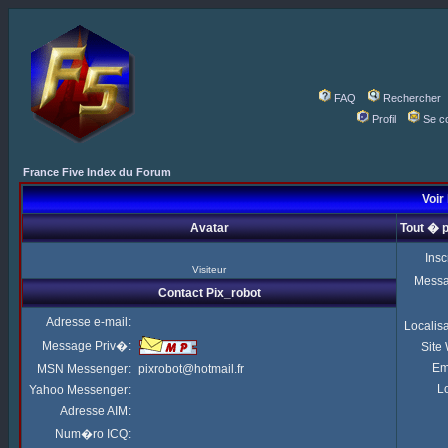
FAQ
Rechercher
Profil
Se c
France Five Index du Forum
Voir 
Avatar
Tout � 
Insc
Visiteur
Mess
Contact Pix_robot
Adresse e-mail:
Localis
Message Priv�:
Site
Em
MSN Messenger:
pixrobot@hotmail.fr
Lo
Yahoo Messenger:
Adresse AIM:
Num�ro ICQ: