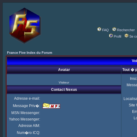
FAQ
Rechercher
Profil
Se c
France Five Index du Forum
Voi
Avatar
Tout � 
Insc
Visiteur
Mess
Contact Nexus
Adresse e-mail:
Localis
Site
Message Priv�:
Em
MSN Messenger:
Lo
Yahoo Messenger:
Adresse AIM:
Num�ro ICQ: