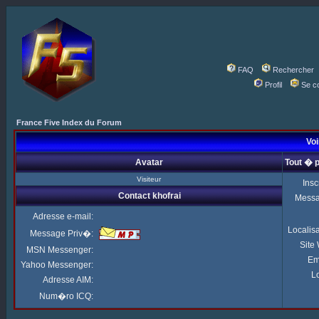
FAQ
Rechercher
Profil
Se c
France Five Index du Forum
Voi
Avatar
Tout � p
Visiteur
Insc
Contact khofrai
Mess
Adresse e-mail:
Localis
Message Priv�:
Site
MSN Messenger:
Em
Yahoo Messenger:
Lo
Adresse AIM:
Num�ro ICQ: