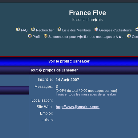
France Five
le sentai fran�ais
FAQ
Rechercher
Liste des Membres
Groupes d'utilisateurs
Profil
Se connecter pour v�rifier ses messages priv�s
Con
Voir le profil :: jjsneaker
Tout � propos de jjsneaker
Inscrit le:
14 Ao� 2007
Messages:
3
[0.06% du total / 0.00 messages par jour]
Trouver tous les messages de jjsneaker
Localisation:
Site Web:
http://www.jjsneaker.com
Emploi:
Loisirs: