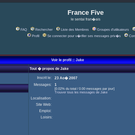
France Five
le sentai fran�ais
FAQ
Rechercher
Liste des Membres
Groupes d'utilisateurs
Profil
Se connecter pour v�rifier ses messages priv�s
Con
Voir le profil :: Jake
Tout � propos de Jake
Inscrit le:
23 Ao� 2007
Messages:
1
[0.02% du total / 0.00 messages par jour]
Trouver tous les messages de Jake
Localisation:
Site Web:
Emploi:
Loisirs: