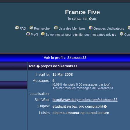
France Five
le sentai fran�ais
FAQ
Rechercher
Liste des Membres
Groupes d'utilisateurs
Profil
Se connecter pour v�rifier ses messages priv�s
Con
Voir le profil :: Skaroots33
Tout � propos de Skaroots33
Inscrit le:
15 Mar 2008
Messages:
5
[0.09% du total / 0.00 messages par jour]
Trouver tous les messages de Skaroots33
Localisation:
Site Web:
http://www.dailymotion.com/skaroots33
Emploi:
etudiant en bac pro comptabilit�
Loisirs:
cinema amateur net sentai lecture