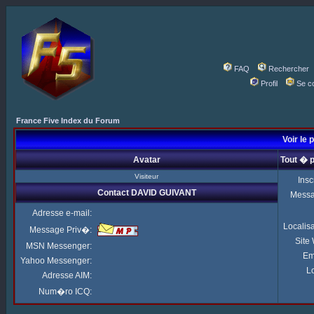
FAQ
Rechercher
Profil
Se c
France Five Index du Forum
Voir le 
Avatar
Tout � 
Visiteur
Insc
Contact DAVID GUIVANT
Mess
Adresse e-mail:
Localis
Message Priv�:
Site
MSN Messenger:
Em
Yahoo Messenger:
Lo
Adresse AIM:
Num�ro ICQ: