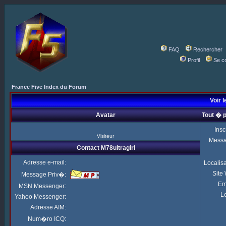
FAQ
Rechercher
Profil
Se c
France Five Index du Forum
Voir l
Avatar
Tout � p
Insc
Visiteur
Mess
Contact M78ultragirl
Adresse e-mail:
Localis
Site
Message Priv�:
Em
MSN Messenger:
Lo
Yahoo Messenger:
Adresse AIM:
Num�ro ICQ: