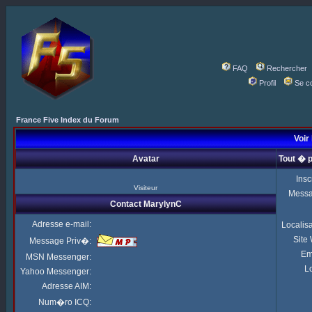
FAQ
Rechercher
Profil
Se c
France Five Index du Forum
Voir
Avatar
Tout � 
Insc
Visiteur
Mess
Contact MarylynC
Adresse e-mail:
Localis
Site
Message Priv�:
Em
MSN Messenger:
Lo
Yahoo Messenger:
Adresse AIM:
Num�ro ICQ: