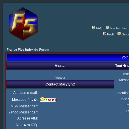
FAQ
Rechercher
Profil
Se c
France Five Index du Forum
Voir
Avatar
Tout � 
Insc
Visiteur
Mess
Contact MarylynC
Adresse e-mail:
Localis
Site
Message Priv�:
Em
MSN Messenger:
Lo
Yahoo Messenger:
Adresse AIM:
Num�ro ICQ: