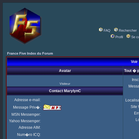
FAQ
Rechercher
Profil
Se c
France Five Index du Forum
Voir
Avatar
Tout � 
Insc
Visiteur
Mess
Contact MarylynC
Adresse e-mail:
Localis
Site
Message Priv�:
Em
MSN Messenger:
Lo
Yahoo Messenger:
Adresse AIM:
Num�ro ICQ: