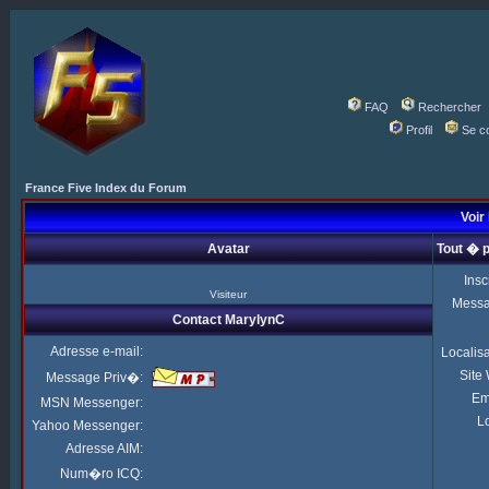
FAQ
Rechercher
Profil
Se c
France Five Index du Forum
Voir
Avatar
Tout � 
Insc
Visiteur
Mess
Contact MarylynC
Adresse e-mail:
Localis
Site
Message Priv�:
Em
MSN Messenger:
Lo
Yahoo Messenger:
Adresse AIM:
Num�ro ICQ: