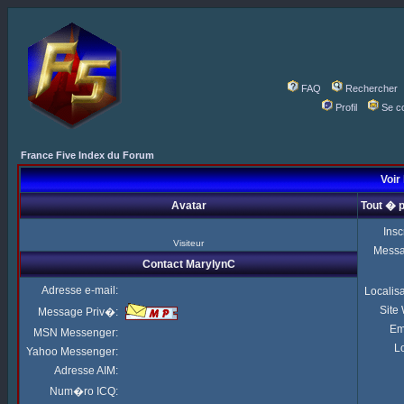
FAQ
Rechercher
Profil
Se c
France Five Index du Forum
Voir
Avatar
Tout � 
Insc
Visiteur
Mess
Contact MarylynC
Adresse e-mail:
Localis
Site
Message Priv�:
Em
MSN Messenger:
Lo
Yahoo Messenger:
Adresse AIM:
Num�ro ICQ: