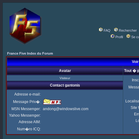
FAQ
Rechercher
Profil
Se c
France Five Index du Forum
Voir
Avatar
Tout � 
Visiteur
Insc
Contact gantonis
Mess
Adresse e-mail:
Localis
Message Priv�:
Site
MSN Messenger:
andong@windowslive.com
Em
Yahoo Messenger:
Lo
Adresse AIM:
Num�ro ICQ: