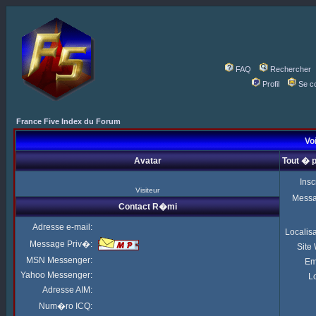
FAQ
Rechercher
Profil
Se c
France Five Index du Forum
Voi
Avatar
Tout � 
Insc
Visiteur
Mess
Contact R�mi
Adresse e-mail:
Localis
Message Priv�:
Site
MSN Messenger:
Em
Yahoo Messenger:
Lo
Adresse AIM:
Num�ro ICQ: